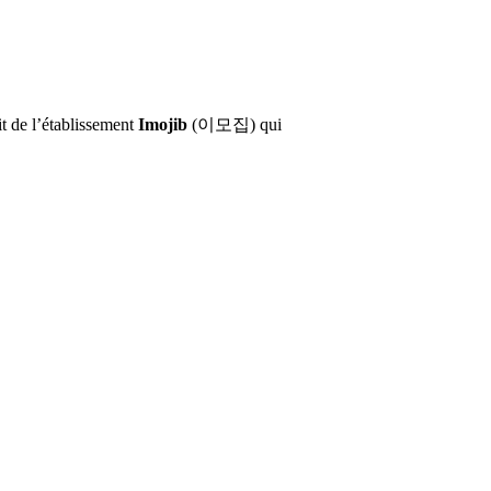
git de l’établissement
Imojib
(이모집) qui