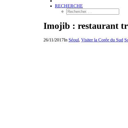
RECHERCHE
Imojib : restaurant t
26/11/2017
In
Séoul
,
Visiter la Corée du Sud
S