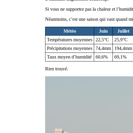
Si vous ne supportez pas la chaleur et l’humidit
Néanmoins, c’est une saison qui vaut quand mê
Météo
Juin
Juillet
Températures moyennes
22,5°C
25,9°C
Précipitations moyennes
74,4mm
194,4mm
Taux moyen d’humidité
60,6%
69,1%
Rien trouvé.