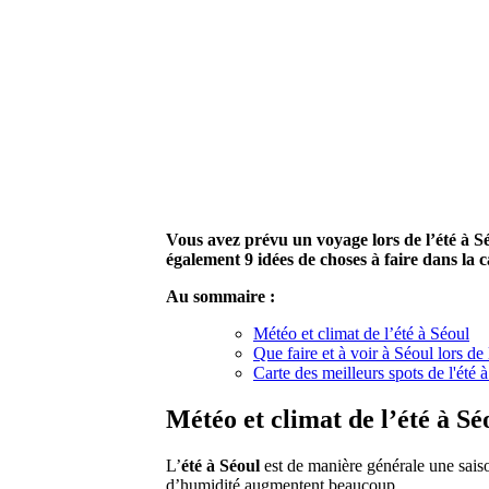
Vous avez prévu un voyage lors de l’été à Sé
également 9 idées de choses à faire dans la c
Au sommaire :
Météo et climat de l’été à Séoul
Que faire et à voir à Séoul lors de 
Carte des meilleurs spots de l'été 
Météo et climat de l’été à Sé
L’
été à Séoul
est de manière générale une sai
d’humidité augmentent beaucoup.