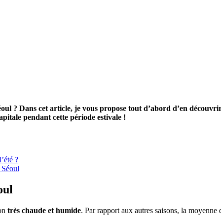
oul ? Dans cet article, je vous propose tout d’abord d’en découvrir
apitale pendant cette période estivale !
l’été ?
à Séoul
oul
son
très chaude et humide
. Par rapport aux autres saisons, la moyenne 